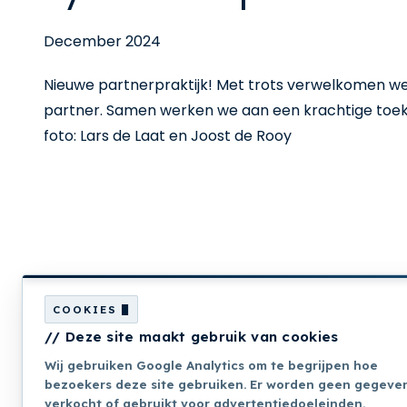
December 2024
Nieuwe partnerpraktijk! Met trots verwelkomen we 
partner. Samen werken we aan een krachtige toek
foto: Lars de Laat en Joost de Rooy
Krachtig Ouder Worden is
een programma van:
COOKIES
Over ons
// Deze site maakt gebruik van cookies
Actualite
Wij gebruiken Google Analytics om te begrijpen hoe
Onderzo
bezoekers deze site gebruiken. Er worden geen gegeve
verkocht of gebruikt voor advertentiedoeleinden.