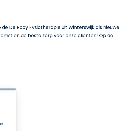
de De Rooy Fysiotherapie uit Winterswijk als nieuwe
omst en de beste zorg voor onze cliënten! Op de
Inwoners
iten
Gemeenten
ek
Fysiotherapeuten
Contact
ns