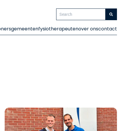
oners
gemeenten
fysiotherapeuten
over ons
contact