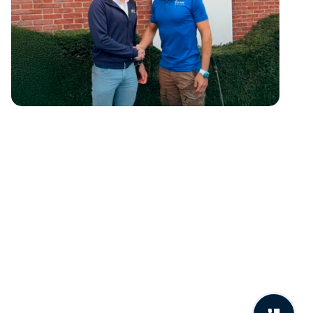
Powerful Ageing
Hoeflingweg 20, Lochem
hrc@powerful-ageing.nl
T:
0573 - 74 51 05