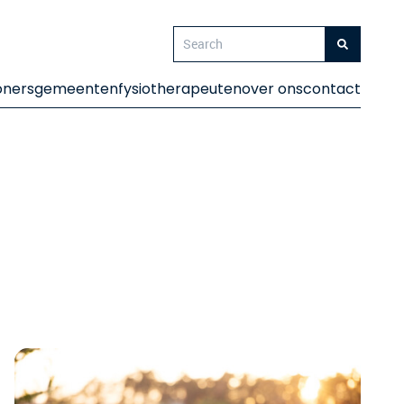
oners
gemeenten
fysiotherapeuten
over ons
contact