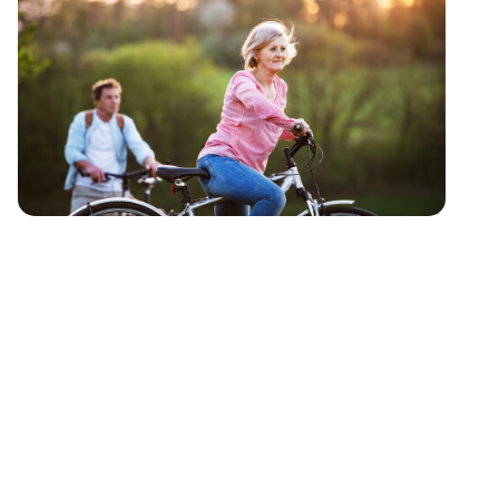
Powerful Ageing
Hoeflingweg 20, Lochem